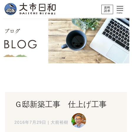
資料
請求
menu
Ｇ邸新築工事 仕上げ工事
2016年7月29日
|
大前裕樹