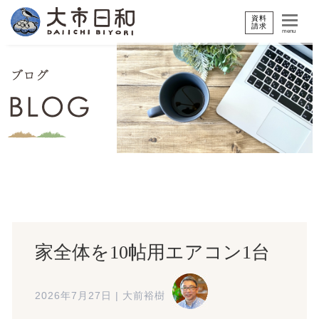
資料
請求
menu
家全体を10帖用エアコン1台
2026年7月27日
|
大前裕樹