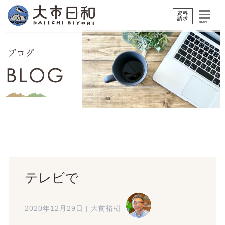
資料
請求
menu
テレビで
2020年12月29日
|
大前裕樹