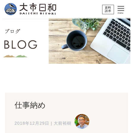
資料
請求
menu
仕事納め
2018年12月29日
|
大前裕樹