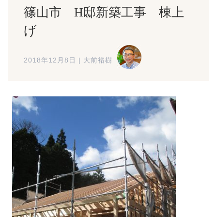
篠山市 H邸新築工事 棟上
げ
2018年12月8日
|
大前裕樹