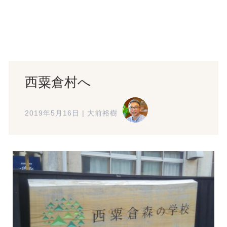
西粟倉村へ
2019年5月16日
|
大前裕樹