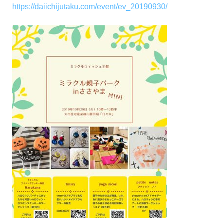
https://daiichijutaku.com/event/ev_20190930/