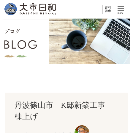
資料
請求
menu
丹波篠山市 K邸新築工事
棟上げ