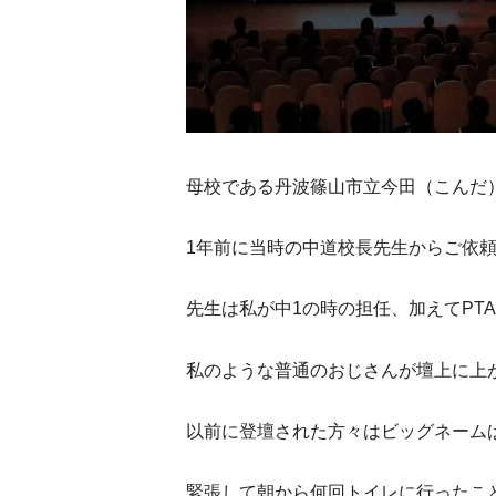
母校である丹波篠山市立今田（こんだ
1年前に当時の中道校長先生からご依
先生は私が中1の時の担任、加えてPT
私のような普通のおじさんが壇上に上
以前に登壇された方々はビッグネーム
緊張して朝から何回トイレに行ったこ