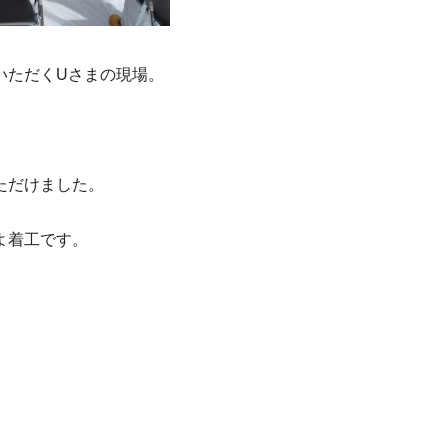
いただくUさまの現場。
ただけました。
よ着工です。
。