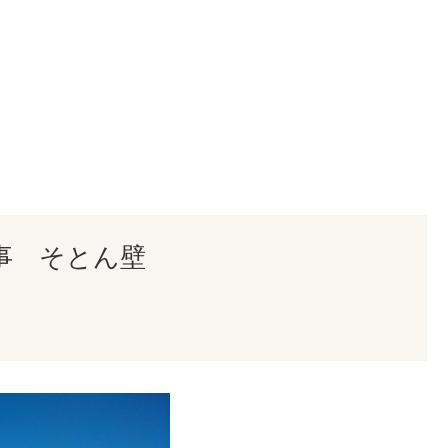
事 そとん壁