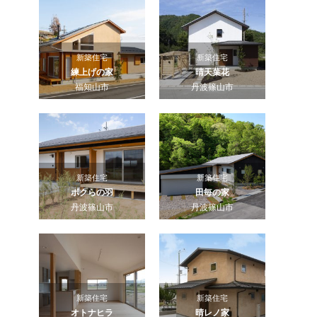
新築住宅
新築住宅
練上げの家
晴天葉花
福知山市
丹波篠山市
新築住宅
新築住宅
ボクらの羽
田毎の家
丹波篠山市
丹波篠山市
新築住宅
新築住宅
オトナヒラ
晴レノ家