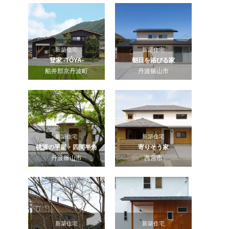
新築住宅
新築住宅
登家 -TÔYA-
朝日を浴びる家
船井郡京丹波町
丹波篠山市
新築住宅
新築住宅
桃源の平屋・四間半角
寄りそう家
丹波篠山市
西宮市
新築住宅
新築住宅