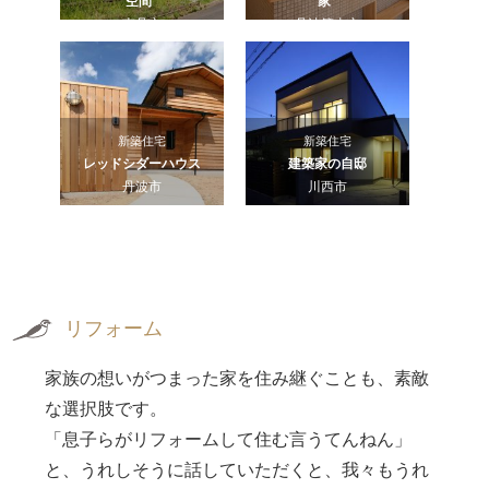
空間
家
南丹市
丹波篠山市
新築住宅
新築住宅
レッドシダーハウス
建築家の自邸
丹波市
川西市
リフォーム
家族の想いがつまった家を住み継ぐことも、素敵
な選択肢です。
「息子らがリフォームして住む言うてんねん」
と、うれしそうに話していただくと、我々もうれ