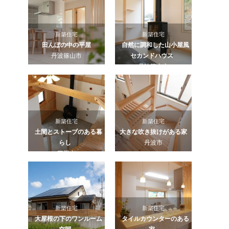
新築住宅
新築住宅
田んぼの中の平屋
自然に調和した山小屋風
丹波篠山市
セカンドハウス
丹波篠山市
新築住宅
新築住宅
土間とストーブのある暮
大きな吹き抜けがある家
らし
丹波市
三田市
新築住宅
新築住宅
大屋根の下のワンルーム
タイルカウンターのある