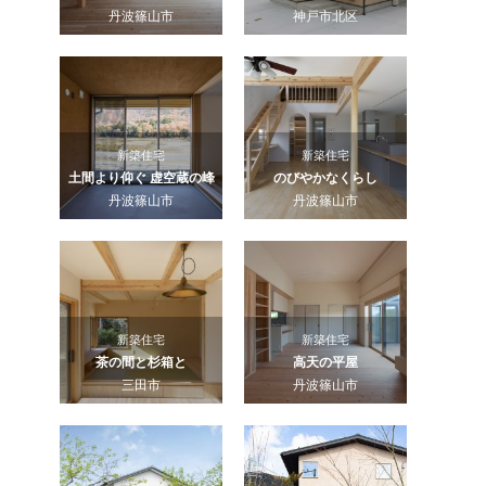
丹波篠山市
神戸市北区
新築住宅
新築住宅
土間より仰ぐ 虚空蔵の峰
のびやかなくらし
丹波篠山市
丹波篠山市
新築住宅
新築住宅
茶の間と杉箱と
高天の平屋
三田市
丹波篠山市