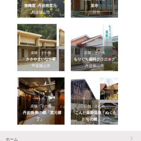
雅蜂窯 -丹波焼窯元-
某寺
丹波篠山市
三田市
店舗・その他
店舗・その他
ささやまいなか家
もりぐち歯科クリニック
丹波篠山市
丹波篠山市
店舗・その他
店舗・その他
丹波焼 陶の郷「窯元横
こんだ薬師温泉「ぬくも
丁」
りの郷」
丹波篠山市
丹波篠山市
ホーム