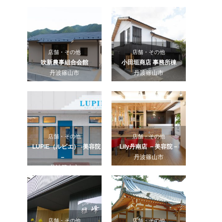
店舗・その他
店舗・その他
吹新農事組合会館
小田垣商店 事務所棟
丹波篠山市
丹波篠山市
店舗・その他
店舗・その他
LUPIE（ルピエ） -美容院
Lily丹南店 －美容院－
–
丹波篠山市
丹波篠山市
店舗・その他
店舗・その他