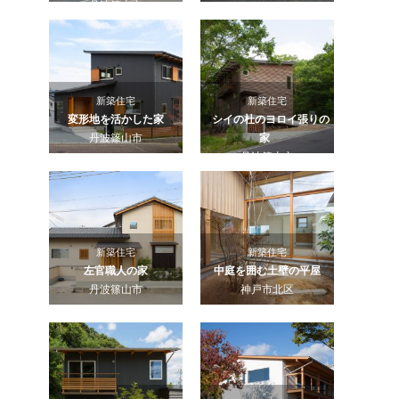
丹波篠山市
新築住宅
新築住宅
変形地を活かした家
シイの杜のヨロイ張りの
丹波篠山市
家
丹波篠山市
新築住宅
新築住宅
左官職人の家
中庭を囲む土壁の平屋
丹波篠山市
神戸市北区