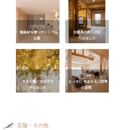
リフォーム
リフォーム
無垢材を使ったシンプル
古建具の向うの灯
な家
丹波篠山市
加東市
リフォーム
リフォーム
大きな楓の木の下で
ヒノキに 包まれる二世帯
丹波篠山市
の居間
丹波篠山市
店舗・その他