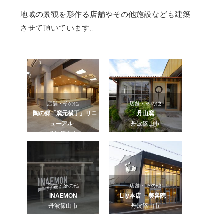
地域の景観を形作る店舗やその他施設なども建築
させて頂いています。
店舗・その他
店舗・その他
陶の郷「窯元横丁」リニ
丹山窯
ューアル
丹波篠山市
丹波篠山市
店舗・その他
店舗・その他
INAEMON
Lily本店 －美容院－
丹波篠山市
丹波篠山市