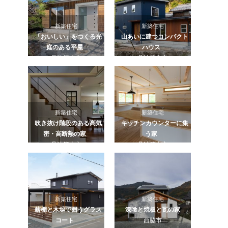
新築住宅
新築住宅
「おいしい」をつくる光
山あいに建つコンパクト
庭のある平屋
ハウス
丹波篠山市
丹波篠山市
新築住宅
新築住宅
吹き抜け階段のある高気
キッチンカウンターに集
密・高断熱の家
う家
丹波篠山市
丹波篠山市
新築住宅
新築住宅
薪棚と木塀で囲うグラス
漆喰と焼板と瓦の家
コート
西脇市