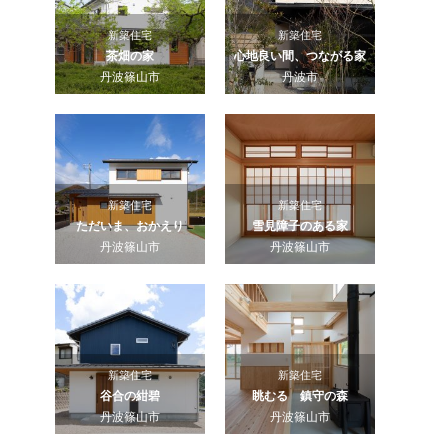
新築住宅
新築住宅
茶畑の家
心地良い間、つながる家
丹波篠山市
丹波市
新築住宅
新築住宅
ただいま、おかえり
雪見障子のある家
丹波篠山市
丹波篠山市
新築住宅
新築住宅
谷合の紺碧
眺むる 鎮守の森
丹波篠山市
丹波篠山市