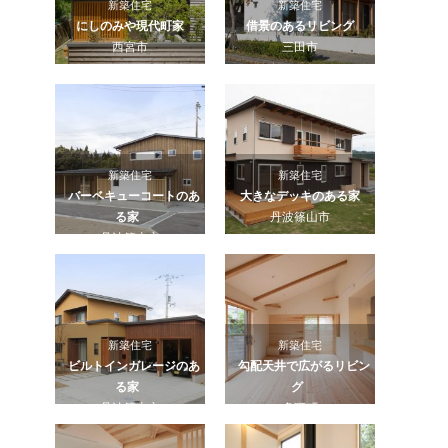
新築住宅
新築住宅
にしのみや現代町家
借景のあるリビング
西宮市
三田市
新築住宅
新築住宅
バーベキューコートのあ
大きなデッキのある家
る家
丹波篠山市
丹波篠山市
新築住宅
新築住宅
ビルトインガレージのあ
勾配天井で広がるリビン
る家
グ
丹波篠山市
多可町