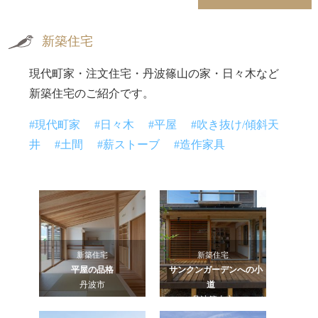
新築住宅
現代町家・注文住宅・丹波篠山の家・日々木など
新築住宅のご紹介です。
#現代町家
#日々木
#平屋
#吹き抜け/傾斜天
井
#土間
#薪ストーブ
#造作家具
新築住宅
新築住宅
平屋の品格
サンクンガーデンへの小
丹波市
道
丹波篠山市