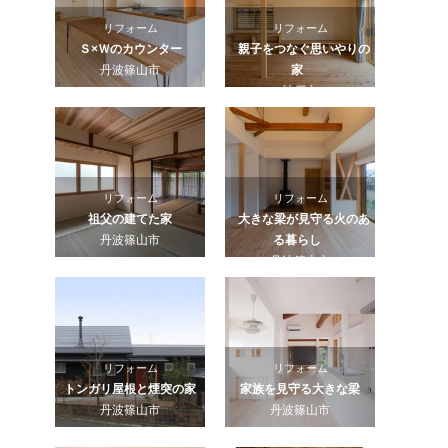
リフォーム
リフォーム
Ｓ×Ｗのカウンター
親子をつなぐ思いやりの
丹波篠山市
家
神戸市
リフォーム
リフォーム
祖父の建てた家
大きな梁が見守る火のあ
丹波篠山市
る暮らし
丹波篠山市
リフォーム
リフォーム
トンガリ屋根と煙突の家
家族を見守る大きな梁
丹波篠山市
丹波篠山市