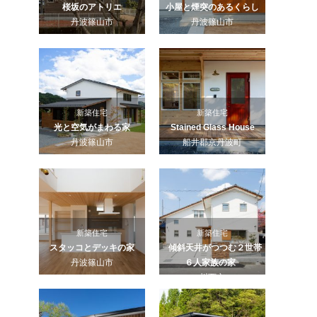
桜坂のアトリエ
小屋と煙突のあるくらし
丹波篠山市
丹波篠山市
新築住宅
新築住宅
光と空気がまわる家
Stained Glass House
丹波篠山市
船井郡京丹波町
新築住宅
新築住宅
スタッコとデッキの家
傾斜天井がつつむ２世帯
丹波篠山市
６人家族の家
川西市