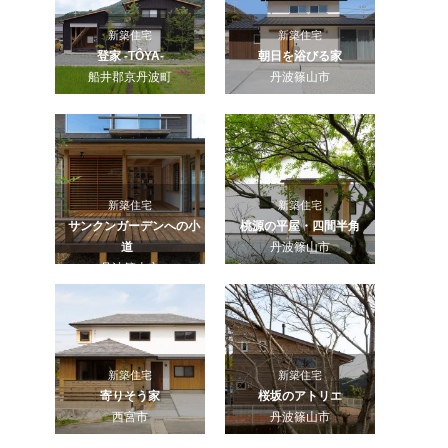
新築住宅
新築住宅
登家 -TÔYA-
朝日を浴びる家
船井郡京丹波町
丹波篠山市
新築住宅
新築住宅
サンクンガーデンへの小
桃源の平屋・四間半角
道
丹波篠山市
丹波篠山市
新築住宅
新築住宅
寄りそう家
桜坂のアトリエ
西宮市
丹波篠山市