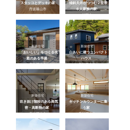
スタッコとデッキの家
傾斜天井がつつむ２世帯
丹波篠山市
６人家族の家
川西市
新築住宅
新築住宅
「おいしい」をつくる光
山あいに建つコンパクト
庭のある平屋
ハウス
丹波篠山市
丹波篠山市
新築住宅
新築住宅
吹き抜け階段のある高気
キッチンカウンターに集
密・高断熱の家
う家
丹波篠山市
丹波篠山市