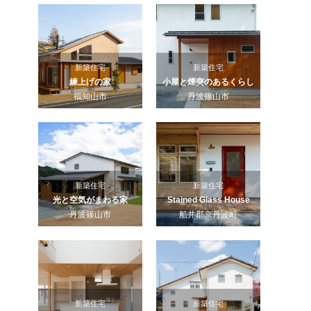
新築住宅
新築住宅
練上げの家
小屋と煙突のあるくらし
福知山市
丹波篠山市
新築住宅
新築住宅
光と空気がまわる家
Stained Glass House
丹波篠山市
船井郡京丹波町
新築住宅
新築住宅