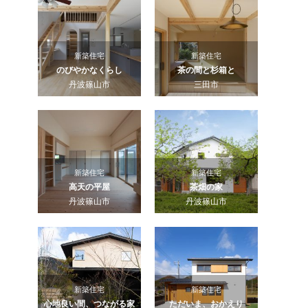
新築住宅
新築住宅
のびやかなくらし
茶の間と杉箱と
丹波篠山市
三田市
新築住宅
新築住宅
高天の平屋
茶畑の家
丹波篠山市
丹波篠山市
新築住宅
新築住宅
心地良い間、つながる家
ただいま、おかえり