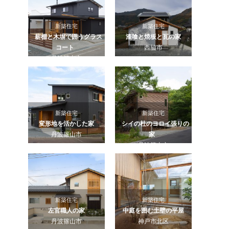
新築住宅
新築住宅
薪棚と木塀で囲うグラス
漆喰と焼板と瓦の家
コート
西脇市
丹波篠山市
新築住宅
新築住宅
変形地を活かした家
シイの杜のヨロイ張りの
丹波篠山市
家
丹波篠山市
新築住宅
新築住宅
左官職人の家
中庭を囲む土壁の平屋
丹波篠山市
神戸市北区