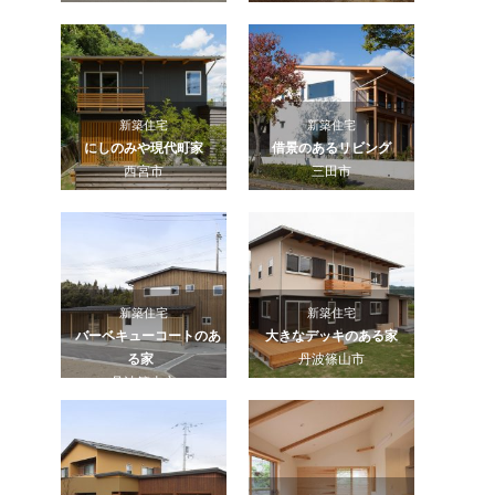
新築住宅
新築住宅
にしのみや現代町家
借景のあるリビング
西宮市
三田市
新築住宅
新築住宅
バーベキューコートのあ
大きなデッキのある家
る家
丹波篠山市
丹波篠山市