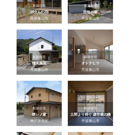
新築住宅
新築住宅
ボクらの羽
田毎の家
丹波篠山市
丹波篠山市
新築住宅
新築住宅
晴天葉花
オトナヒラ
丹波篠山市
丹波篠山市
新築住宅
新築住宅
晴レノ家
土間より仰ぐ 虚空蔵の峰
神戸市北区
丹波篠山市