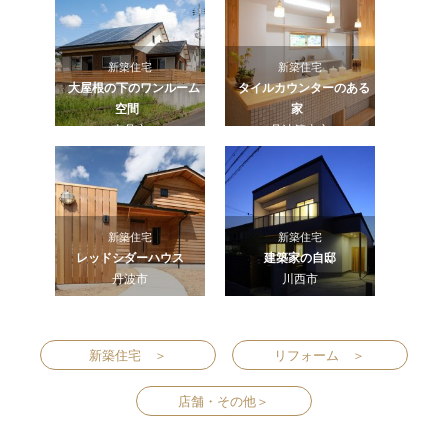
新築住宅
新築住宅
大屋根の下のワンルーム
タイルカウンターのある
空間
家
南丹市
丹波篠山市
新築住宅
新築住宅
レッドシダーハウス
建築家の自邸
丹波市
川西市
新築住宅 ＞
リフォーム ＞
店舗・その他＞