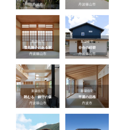
丹波市
丹波篠山市
新築住宅
新築住宅
雪見障子のある家
谷合の紺碧
丹波篠山市
丹波篠山市
新築住宅
新築住宅
眺むる 鎮守の森
平屋の品格
丹波篠山市
丹波市