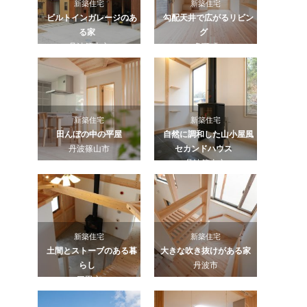
新築住宅
新築住宅
ビルトインガレージのあ
勾配天井で広がるリビン
る家
グ
丹波篠山市
多可町
新築住宅
新築住宅
田んぼの中の平屋
自然に調和した山小屋風
丹波篠山市
セカンドハウス
丹波篠山市
新築住宅
新築住宅
土間とストーブのある暮
大きな吹き抜けがある家
らし
丹波市
三田市