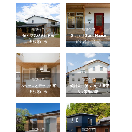
新築住宅
新築住宅
光と空気がまわる家
Stained Glass House
丹波篠山市
船井郡京丹波町
新築住宅
新築住宅
スタッコとデッキの家
傾斜天井がつつむ２世帯
丹波篠山市
６人家族の家
川西市
新築住宅
新築住宅