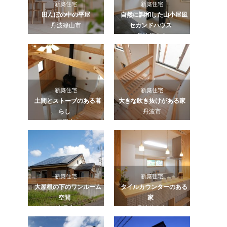
新築住宅
新築住宅
田んぼの中の平屋
自然に調和した山小屋風
丹波篠山市
セカンドハウス
丹波篠山市
新築住宅
新築住宅
土間とストーブのある暮
大きな吹き抜けがある家
らし
丹波市
三田市
新築住宅
新築住宅
大屋根の下のワンルーム
タイルカウンターのある
空間
家
南丹市
丹波篠山市