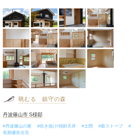
眺むる 鎮守の森
丹波篠山市 S様邸
#丹波篠山の家
#吹き抜け/傾斜天井
#土間
#薪ストーブ
#
長期優良住宅