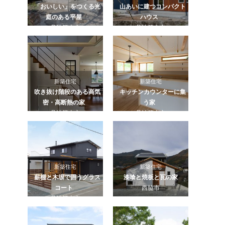
「おいしい」をつくる光
山あいに建つコンパクト
庭のある平屋
ハウス
丹波篠山市
丹波篠山市
新築住宅
新築住宅
吹き抜け階段のある高気
キッチンカウンターに集
密・高断熱の家
う家
丹波篠山市
丹波篠山市
新築住宅
新築住宅
薪棚と木塀で囲うグラス
漆喰と焼板と瓦の家
コート
西脇市
丹波篠山市