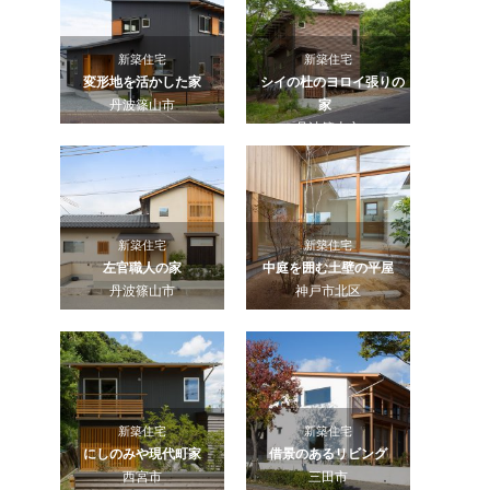
新築住宅
新築住宅
変形地を活かした家
シイの杜のヨロイ張りの
丹波篠山市
家
丹波篠山市
新築住宅
新築住宅
左官職人の家
中庭を囲む土壁の平屋
丹波篠山市
神戸市北区
新築住宅
新築住宅
にしのみや現代町家
借景のあるリビング
西宮市
三田市