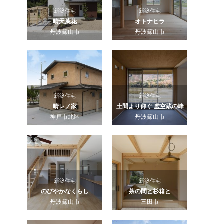
新築住宅
新築住宅
晴天葉花
オトナヒラ
丹波篠山市
丹波篠山市
新築住宅
新築住宅
晴レノ家
土間より仰ぐ 虚空蔵の峰
神戸市北区
丹波篠山市
新築住宅
新築住宅
のびやかなくらし
茶の間と杉箱と
丹波篠山市
三田市