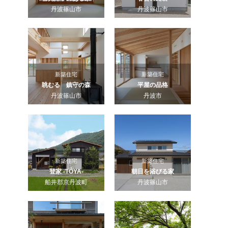
丹波篠山市
丹波篠山市
新築住宅
新築住宅
眺むる 鎮守の森
平屋の品格
丹波篠山市
丹波市
新築住宅
新築住宅
登家 -TÔYA-
朝日を浴びる家
船井郡京丹波町
丹波篠山市