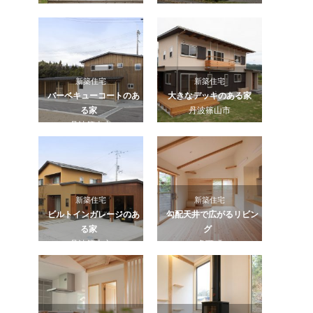
新築住宅
新築住宅
バーベキューコートのあ
大きなデッキのある家
る家
丹波篠山市
丹波篠山市
新築住宅
新築住宅
ビルトインガレージのあ
勾配天井で広がるリビン
る家
グ
丹波篠山市
多可町