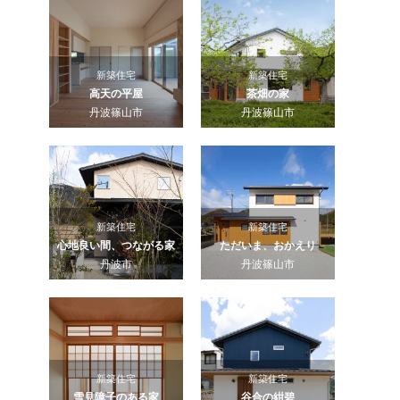
新築住宅
新築住宅
高天の平屋
茶畑の家
丹波篠山市
丹波篠山市
新築住宅
新築住宅
心地良い間、つながる家
ただいま、おかえり
丹波市
丹波篠山市
新築住宅
新築住宅
雪見障子のある家
谷合の紺碧