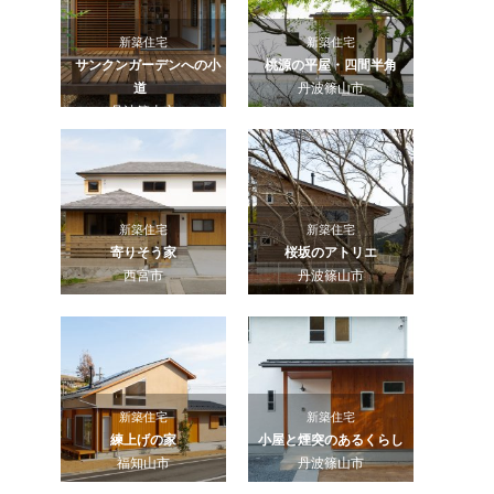
新築住宅
新築住宅
サンクンガーデンへの小
桃源の平屋・四間半角
道
丹波篠山市
丹波篠山市
新築住宅
新築住宅
寄りそう家
桜坂のアトリエ
西宮市
丹波篠山市
新築住宅
新築住宅
練上げの家
小屋と煙突のあるくらし
福知山市
丹波篠山市