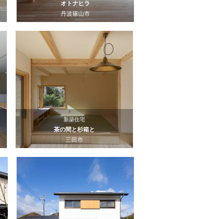
オトナヒラ
丹波篠山市
新築住宅
茶の間と杉箱と
三田市