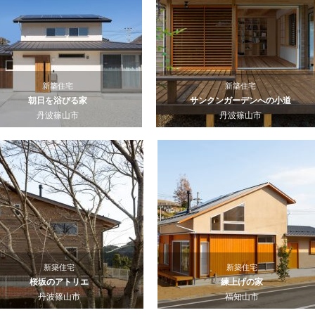
新築住宅
新築住宅
朝日を浴びる家
サンクンガーデンへの小道
丹波篠山市
丹波篠山市
新築住宅
新築住宅
桜坂のアトリエ
練上げの家
丹波篠山市
福知山市