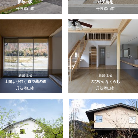
田毎の家
晴天葉花
丹波篠山市
丹波篠山市
新築住宅
新築住宅
土間より仰ぐ 虚空蔵の峰
のびやかなくらし
丹波篠山市
丹波篠山市