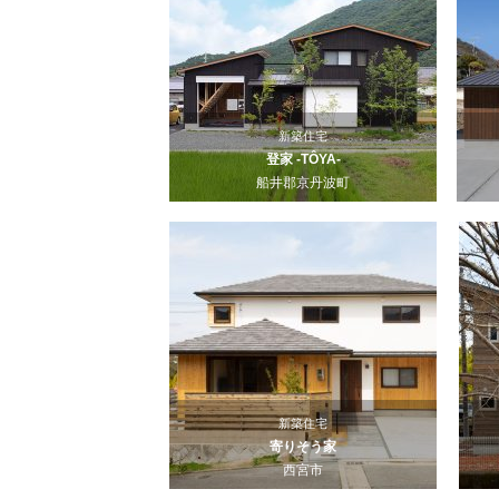
新築住宅
登家 -TÔYA-
船井郡京丹波町
新築住宅
寄りそう家
西宮市