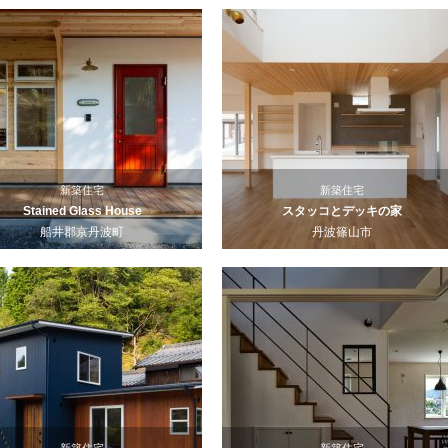
新築住宅
新築住宅
Stained Glass House
スタッコとデッキの家
船井郡京丹波町
丹波篠山市