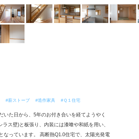
#薪ストーブ
#造作家具
#Ｑ１住宅
だいた日から、5年のお付き合いを経てようやく
(シラス壁)と板張り、内装には漆喰や和紙を用い、
なっています。 高断熱Q1.0住宅で、太陽光発電