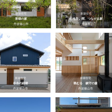
新築住宅
新築住宅
茶畑の家
心地良い間、つながる家
丹波篠山市
丹波市
新築住宅
新築住宅
谷合の紺碧
眺むる 鎮守の森
丹波篠山市
丹波篠山市