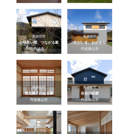
新築住宅
新築住宅
心地良い間、つながる家
ただいま、おかえり
丹波市
丹波篠山市
新築住宅
新築住宅
雪見障子のある家
谷合の紺碧
丹波篠山市
丹波篠山市