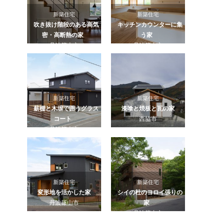
新築住宅
新築住宅
吹き抜け階段のある高気
キッチンカウンターに集
密・高断熱の家
う家
丹波篠山市
丹波篠山市
新築住宅
新築住宅
薪棚と木塀で囲うグラス
漆喰と焼板と瓦の家
コート
西脇市
丹波篠山市
新築住宅
新築住宅
変形地を活かした家
シイの杜のヨロイ張りの
丹波篠山市
家
丹波篠山市