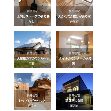
新築住宅
新築住宅
土間とストーブのある暮
大きな吹き抜けがある家
らし
丹波市
三田市
新築住宅
新築住宅
大屋根の下のワンルーム
タイルカウンターのある
空間
家
南丹市
丹波篠山市
新築住宅
新築住宅
レッドシダーハウス
建築家の自邸
丹波市
川西市