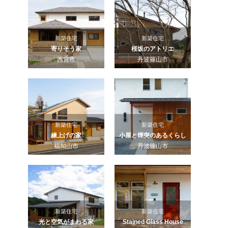
新築住宅
新築住宅
寄りそう家
桜坂のアトリエ
西宮市
丹波篠山市
新築住宅
新築住宅
練上げの家
小屋と煙突のあるくらし
福知山市
丹波篠山市
新築住宅
新築住宅
光と空気がまわる家
Stained Glass House