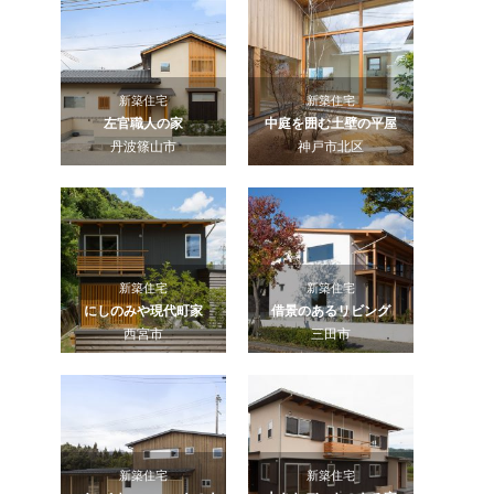
新築住宅
新築住宅
左官職人の家
中庭を囲む土壁の平屋
丹波篠山市
神戸市北区
新築住宅
新築住宅
にしのみや現代町家
借景のあるリビング
西宮市
三田市
新築住宅
新築住宅