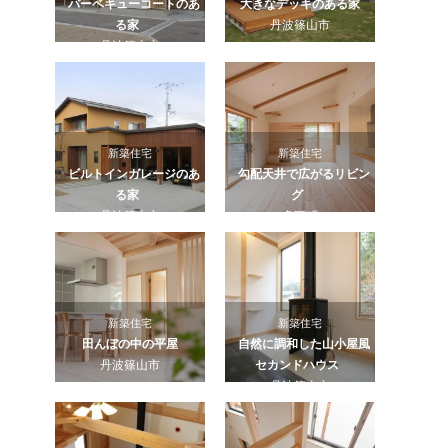
バーベキューコートのあ
大きなデッキのある家
る家
丹波篠山市
丹波篠山市
新築住宅
新築住宅
ビルトインガレージのあ
勾配天井で広がるリビン
る家
グ
丹波篠山市
多可町
新築住宅
新築住宅
田んぼの中の平屋
自然に調和した山小屋風
丹波篠山市
セカンドハウス
丹波篠山市