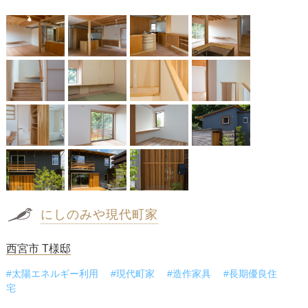
にしのみや現代町家
西宮市 T様邸
#太陽エネルギー利用
#現代町家
#造作家具
#長期優良住
宅