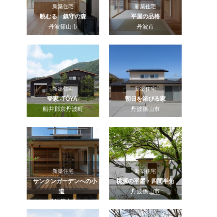
新築住宅
新築住宅
眺むる 鎮守の森
平屋の品格
丹波篠山市
丹波市
新築住宅
新築住宅
登家 -TÔYA-
朝日を浴びる家
船井郡京丹波町
丹波篠山市
新築住宅
新築住宅
サンクンガーデンへの小
桃源の平屋・四間半角
道
丹波篠山市
丹波篠山市