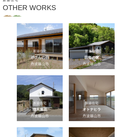
新築住宅
OTHER WORKS
新築住宅
新築住宅
ボクらの羽
田毎の家
丹波篠山市
丹波篠山市
新築住宅
新築住宅
晴天葉花
オトナヒラ
丹波篠山市
丹波篠山市