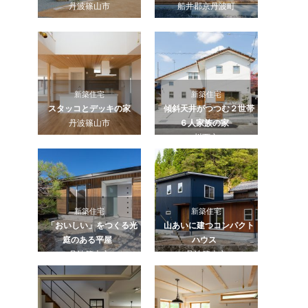
丹波篠山市
船井郡京丹波町
新築住宅
新築住宅
スタッコとデッキの家
傾斜天井がつつむ２世帯
丹波篠山市
６人家族の家
川西市
新築住宅
新築住宅
「おいしい」をつくる光
山あいに建つコンパクト
庭のある平屋
ハウス
丹波篠山市
丹波篠山市