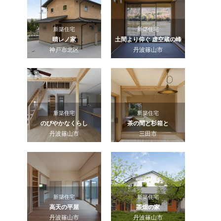
新築住宅
新築住宅
晴レノ家
土間より仰ぐ 虚空蔵の峰
神戸市北区
丹波篠山市
新築住宅
新築住宅
のびやかなくらし
茶の間と杉箱と
丹波篠山市
三田市
新築住宅
新築住宅
高天の平屋
茶畑の家
丹波篠山市
丹波篠山市