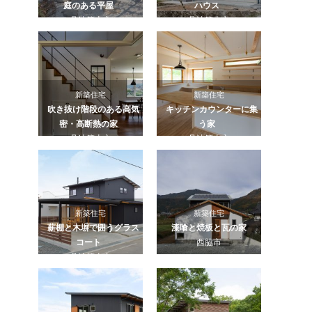
庭のある平屋
ハウス
丹波篠山市
丹波篠山市
新築住宅
新築住宅
吹き抜け階段のある高気
キッチンカウンターに集
密・高断熱の家
う家
丹波篠山市
丹波篠山市
新築住宅
新築住宅
薪棚と木塀で囲うグラス
漆喰と焼板と瓦の家
コート
西脇市
丹波篠山市