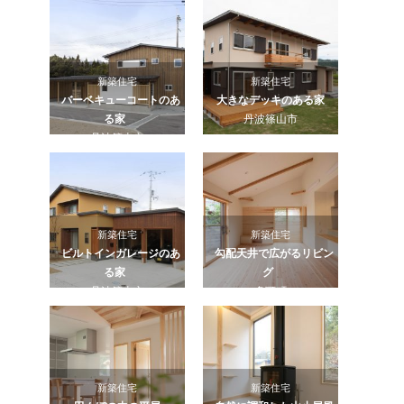
新築住宅
新築住宅
バーベキューコートのあ
大きなデッキのある家
る家
丹波篠山市
丹波篠山市
新築住宅
新築住宅
ビルトインガレージのあ
勾配天井で広がるリビン
る家
グ
丹波篠山市
多可町
新築住宅
新築住宅