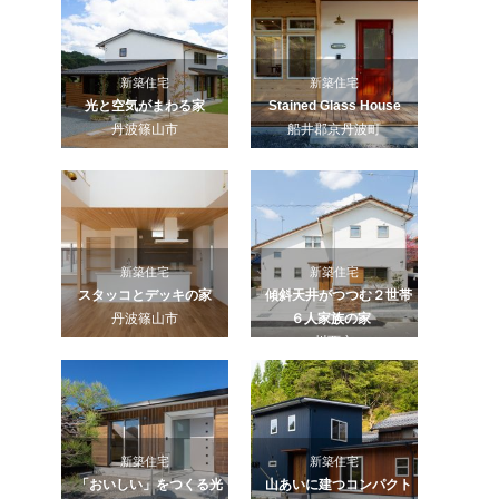
新築住宅
新築住宅
光と空気がまわる家
Stained Glass House
丹波篠山市
船井郡京丹波町
新築住宅
新築住宅
スタッコとデッキの家
傾斜天井がつつむ２世帯
丹波篠山市
６人家族の家
川西市
新築住宅
新築住宅
「おいしい」をつくる光
山あいに建つコンパクト