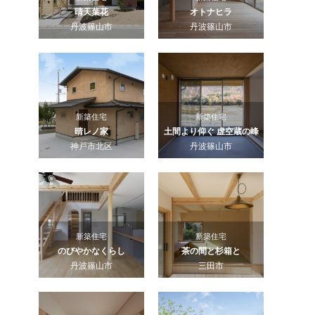
晴天葉花
オトナヒラ
丹波篠山市
丹波篠山市
新築住宅
新築住宅
晴レノ家
土間より仰ぐ 虚空蔵の峰
神戸市北区
丹波篠山市
新築住宅
新築住宅
のびやかなくらし
茶の間と杉箱と
丹波篠山市
三田市