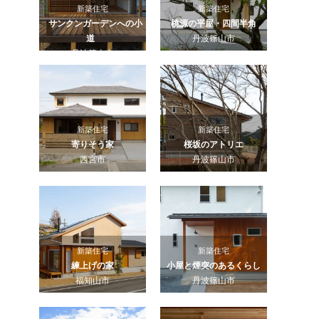
新築住宅
新築住宅
サンクンガーデンへの小
桃源の平屋・四間半角
道
丹波篠山市
丹波篠山市
新築住宅
新築住宅
寄りそう家
桜坂のアトリエ
西宮市
丹波篠山市
新築住宅
新築住宅
練上げの家
小屋と煙突のあるくらし
福知山市
丹波篠山市