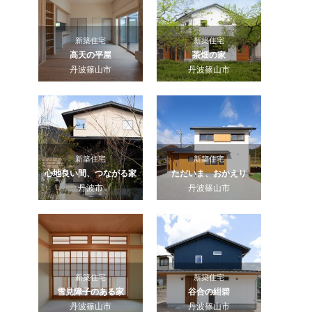
新築住宅
新築住宅
高天の平屋
茶畑の家
丹波篠山市
丹波篠山市
新築住宅
新築住宅
心地良い間、つながる家
ただいま、おかえり
丹波市
丹波篠山市
新築住宅
新築住宅
雪見障子のある家
谷合の紺碧
丹波篠山市
丹波篠山市