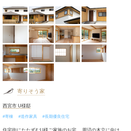
寄りそう家
西宮市 U様邸
#寄棟
#造作家具
#長期優良住宅
住宅街にたたずむU様ご家族のお宅。 周辺の木立に向け