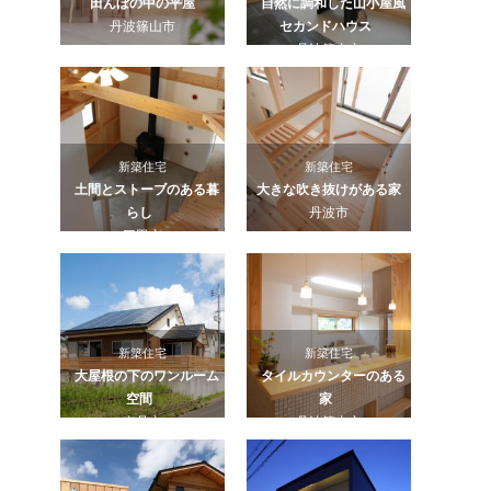
田んぼの中の平屋
自然に調和した山小屋風
丹波篠山市
セカンドハウス
丹波篠山市
新築住宅
新築住宅
土間とストーブのある暮
大きな吹き抜けがある家
らし
丹波市
三田市
新築住宅
新築住宅
大屋根の下のワンルーム
タイルカウンターのある
空間
家
南丹市
丹波篠山市