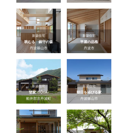
新築住宅
新築住宅
眺むる 鎮守の森
平屋の品格
丹波篠山市
丹波市
新築住宅
新築住宅
登家 -TÔYA-
朝日を浴びる家
船井郡京丹波町
丹波篠山市