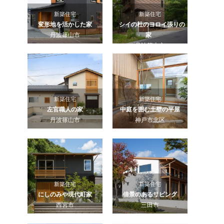
新築住宅
新築住宅
変形地を活かした家
シイの杜のヨロイ張りの
丹波篠山市
家
丹波篠山市
新築住宅
新築住宅
左官職人の家
中庭を囲む土壁の平屋
丹波篠山市
神戸市北区
新築住宅
新築住宅
にしのみや現代町家
借景のあるリビング
西宮市
三田市