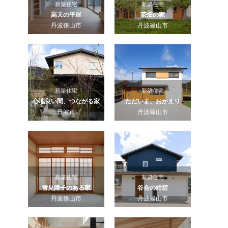
新築住宅
新築住宅
高天の平屋
茶畑の家
丹波篠山市
丹波篠山市
新築住宅
新築住宅
心地良い間、つながる家
ただいま、おかえり
丹波市
丹波篠山市
新築住宅
新築住宅
雪見障子のある家
谷合の紺碧
丹波篠山市
丹波篠山市