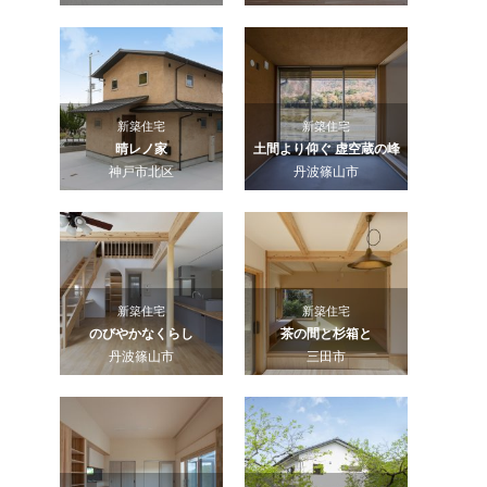
新築住宅
新築住宅
晴レノ家
土間より仰ぐ 虚空蔵の峰
神戸市北区
丹波篠山市
新築住宅
新築住宅
のびやかなくらし
茶の間と杉箱と
丹波篠山市
三田市