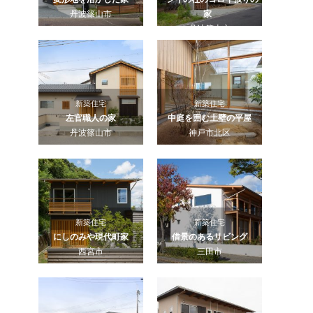
丹波篠山市
家
丹波篠山市
新築住宅
新築住宅
左官職人の家
中庭を囲む土壁の平屋
丹波篠山市
神戸市北区
新築住宅
新築住宅
にしのみや現代町家
借景のあるリビング
西宮市
三田市