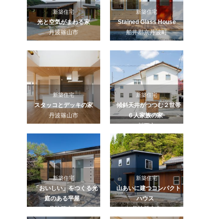
新築住宅
新築住宅
光と空気がまわる家
Stained Glass House
丹波篠山市
船井郡京丹波町
新築住宅
新築住宅
スタッコとデッキの家
傾斜天井がつつむ２世帯
丹波篠山市
６人家族の家
川西市
新築住宅
新築住宅
「おいしい」をつくる光
山あいに建つコンパクト
庭のある平屋
ハウス
丹波篠山市
丹波篠山市