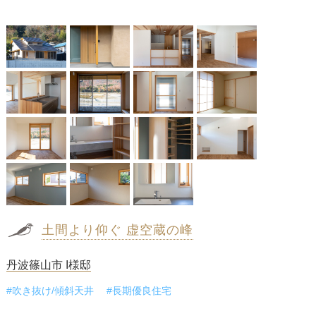
土間より仰ぐ 虚空蔵の峰
丹波篠山市 I様邸
#吹き抜け/傾斜天井
#長期優良住宅