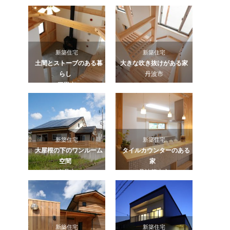
新築住宅
新築住宅
土間とストーブのある暮
大きな吹き抜けがある家
らし
丹波市
三田市
新築住宅
新築住宅
大屋根の下のワンルーム
タイルカウンターのある
空間
家
南丹市
丹波篠山市
新築住宅
新築住宅