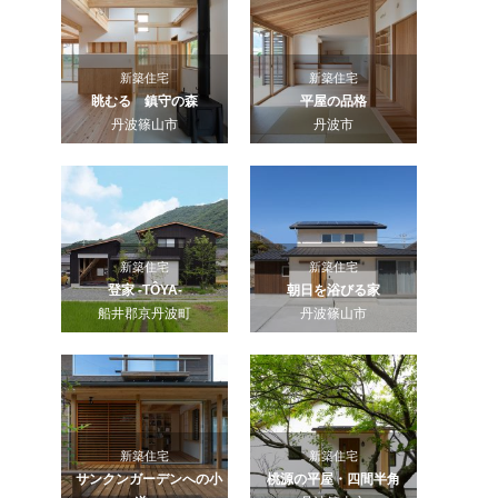
新築住宅
新築住宅
眺むる 鎮守の森
平屋の品格
丹波篠山市
丹波市
新築住宅
新築住宅
登家 -TÔYA-
朝日を浴びる家
船井郡京丹波町
丹波篠山市
新築住宅
新築住宅
サンクンガーデンへの小
桃源の平屋・四間半角