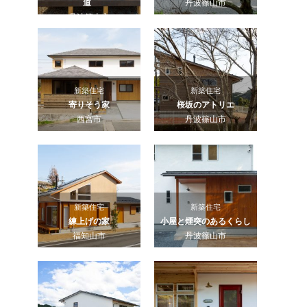
道
丹波篠山市
丹波篠山市
新築住宅
新築住宅
寄りそう家
桜坂のアトリエ
西宮市
丹波篠山市
新築住宅
新築住宅
練上げの家
小屋と煙突のあるくらし
福知山市
丹波篠山市