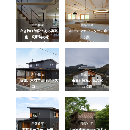
新築住宅
新築住宅
吹き抜け階段のある高気
キッチンカウンターに集
密・高断熱の家
う家
丹波篠山市
丹波篠山市
新築住宅
新築住宅
薪棚と木塀で囲うグラス
漆喰と焼板と瓦の家
コート
西脇市
丹波篠山市
新築住宅
新築住宅
変形地を活かした家
シイの杜のヨロイ張りの