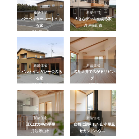
新築住宅
新築住宅
バーベキューコートのあ
大きなデッキのある家
る家
丹波篠山市
丹波篠山市
新築住宅
新築住宅
ビルトインガレージのあ
勾配天井で広がるリビン
る家
グ
丹波篠山市
多可町
新築住宅
新築住宅
田んぼの中の平屋
自然に調和した山小屋風
丹波篠山市
セカンドハウス
丹波篠山市