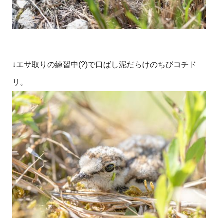
↓エサ取りの練習中(?)で口ばし泥だらけのちびコチド
リ。