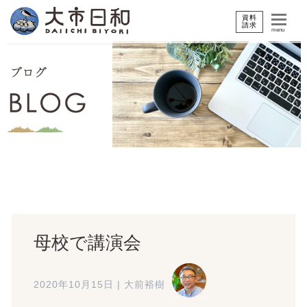
資料
請求
menu
母校で講演会
2020年10月15日
|
大前裕樹