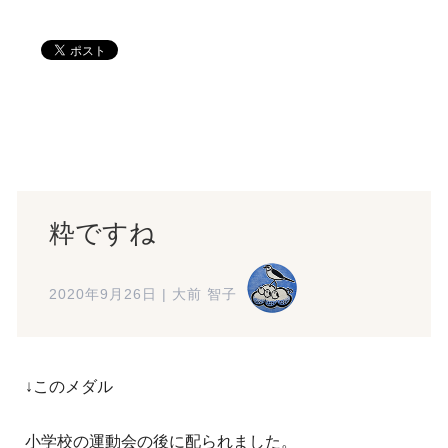
粋ですね
2020年9月26日
|
大前 智子
↓このメダル
小学校の運動会の後に配られました。