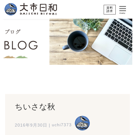
資料
請求
menu
ちいさな秋
2016年9月30日
|
uchi7373