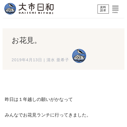
資料
請求
menu
お花見。
2019年4月13日
|
清水 亜希子
昨日は１年越しの願いがかなって
みんなでお花見ランチに行ってきました。