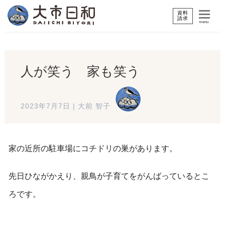
資料
請求
menu
人が笑う 家も笑う
2023年7月7日
|
大前 智子
家の近所の駐車場にコチドリの巣があります。
先日ひながかえり、親鳥が子育てをがんばっているとこ
ろです。