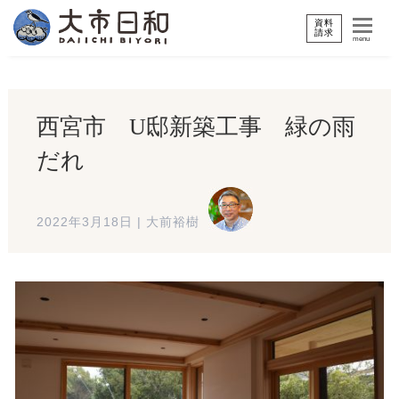
資料
請求
menu
西宮市 U邸新築工事 緑の雨
だれ
2022年3月18日
|
大前裕樹