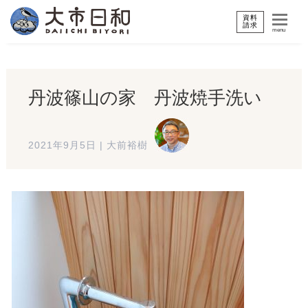
資料
請求
menu
丹波篠山の家 丹波焼手洗い
2021年9月5日
|
大前裕樹