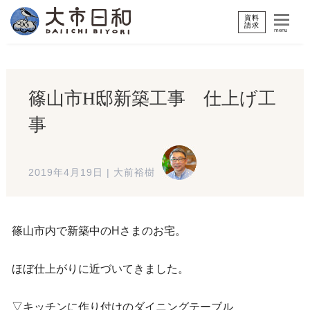
資料
請求
menu
篠山市H邸新築工事 仕上げ工
事
2019年4月19日
|
大前裕樹
篠山市内で新築中のHさまのお宅。
ほぼ仕上がりに近づいてきました。
▽キッチンに作り付けのダイニングテーブル