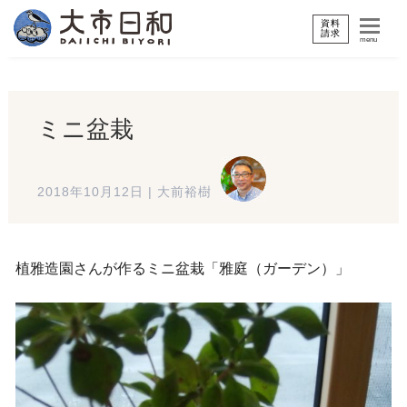
資料
請求
menu
ミニ盆栽
2018年10月12日
|
大前裕樹
植雅造園さんが作るミニ盆栽「雅庭（ガーデン）」