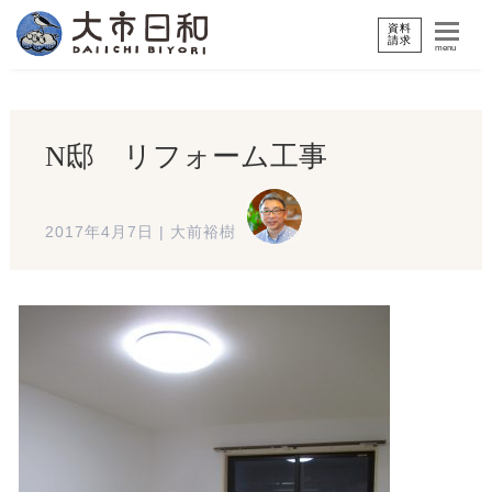
資料
請求
menu
N邸 リフォーム工事
2017年4月7日
|
大前裕樹