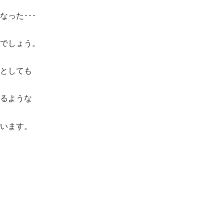
った･･･
でしょう。
としても
るような
います。