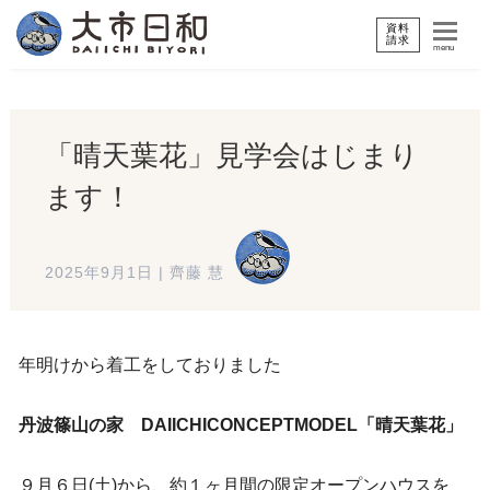
資料
請求
menu
「晴天葉花」見学会はじまり
ます！
2025年9月1日
|
齊藤 慧
年明けから着工をしておりました
丹波篠山の家 DAIICHICONCEPTMODEL「晴天葉花」
９月６日(土)から、約１ヶ月間の限定オープンハウスを