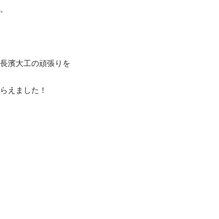
。
長濱大工の頑張りを
らえました！