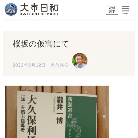
資料
請求
menu
桜坂の仮寓にて
2022年8月12日
|
大前裕樹