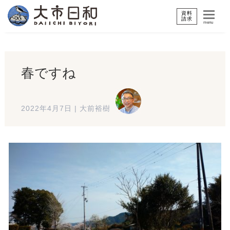
資料
請求
menu
春ですね
2022年4月7日
|
大前裕樹