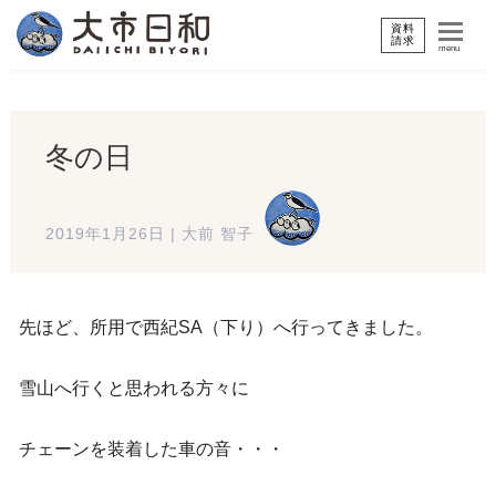
資料
請求
menu
冬の日
2019年1月26日
|
大前 智子
先ほど、所用で西紀SA（下り）へ行ってきました。
雪山へ行くと思われる方々に
チェーンを装着した車の音・・・