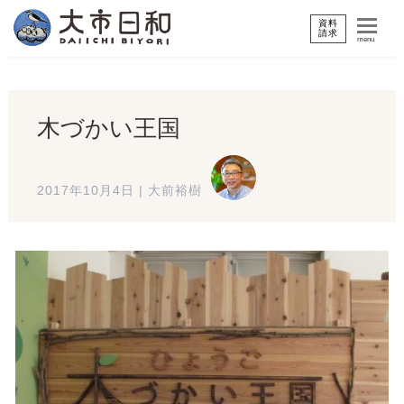
資料
請求
menu
木づかい王国
2017年10月4日
|
大前裕樹