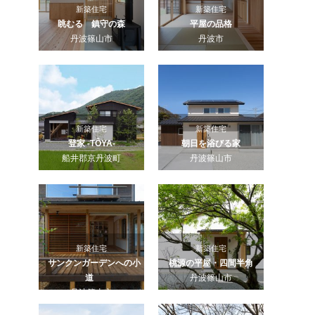
新築住宅
新築住宅
眺むる 鎮守の森
平屋の品格
丹波篠山市
丹波市
新築住宅
新築住宅
登家 -TÔYA-
朝日を浴びる家
船井郡京丹波町
丹波篠山市
新築住宅
新築住宅
サンクンガーデンへの小
桃源の平屋・四間半角
道
丹波篠山市
丹波篠山市