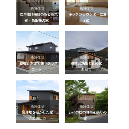
新築住宅
新築住宅
吹き抜け階段のある高気
キッチンカウンターに集
密・高断熱の家
う家
丹波篠山市
丹波篠山市
新築住宅
新築住宅
薪棚と木塀で囲うグラス
漆喰と焼板と瓦の家
コート
西脇市
丹波篠山市
新築住宅
新築住宅
変形地を活かした家
シイの杜のヨロイ張りの
丹波篠山市
家
丹波篠山市