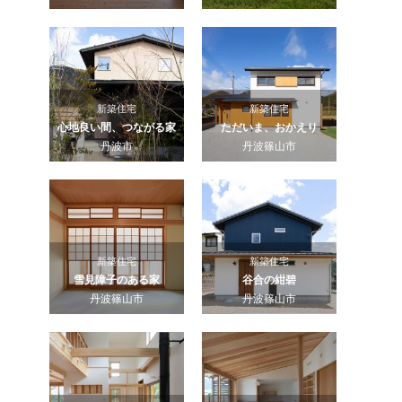
新築住宅
新築住宅
心地良い間、つながる家
ただいま、おかえり
丹波市
丹波篠山市
新築住宅
新築住宅
雪見障子のある家
谷合の紺碧
丹波篠山市
丹波篠山市