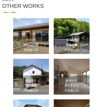
新築住宅
OTHER WORKS
新築住宅
新築住宅
ボクらの羽
田毎の家
丹波篠山市
丹波篠山市
新築住宅
新築住宅
晴天葉花
オトナヒラ
丹波篠山市
丹波篠山市