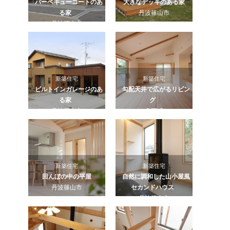
バーベキューコートのあ
大きなデッキのある家
る家
丹波篠山市
丹波篠山市
新築住宅
新築住宅
ビルトインガレージのあ
勾配天井で広がるリビン
る家
グ
丹波篠山市
多可町
新築住宅
新築住宅
田んぼの中の平屋
自然に調和した山小屋風
丹波篠山市
セカンドハウス
丹波篠山市