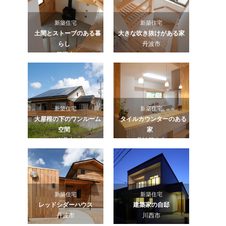
新築住宅
新築住宅
土間とストーブのある暮
大きな吹き抜けがある家
らし
丹波市
三田市
新築住宅
新築住宅
大屋根の下のワンルーム
タイルカウンターのある
空間
家
南丹市
丹波篠山市
新築住宅
新築住宅
レッドシダーハウス
建築家の自邸
丹波市
川西市