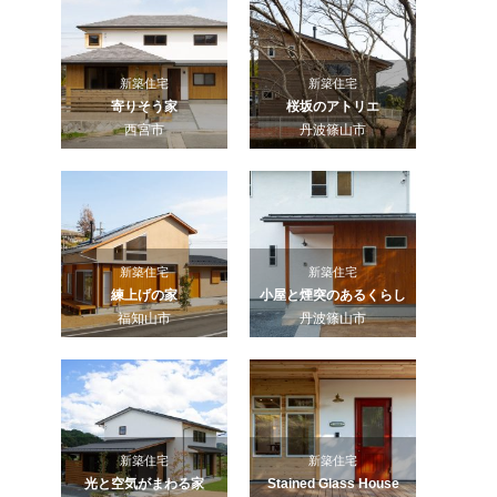
新築住宅
新築住宅
寄りそう家
桜坂のアトリエ
西宮市
丹波篠山市
新築住宅
新築住宅
練上げの家
小屋と煙突のあるくらし
福知山市
丹波篠山市
新築住宅
新築住宅
光と空気がまわる家
Stained Glass House