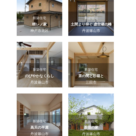
新築住宅
新築住宅
晴レノ家
土間より仰ぐ 虚空蔵の峰
神戸市北区
丹波篠山市
新築住宅
新築住宅
のびやかなくらし
茶の間と杉箱と
丹波篠山市
三田市
新築住宅
新築住宅
高天の平屋
茶畑の家
丹波篠山市
丹波篠山市