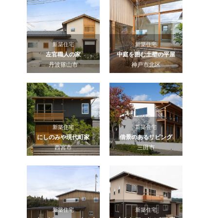
新築住宅
新築住宅
左官職人の家
中庭を囲む土壁の平屋
丹波篠山市
神戸市北区
新築住宅
新築住宅
にしのみや現代町家
借景のあるリビング
西宮市
三田市
新築住宅
新築住宅