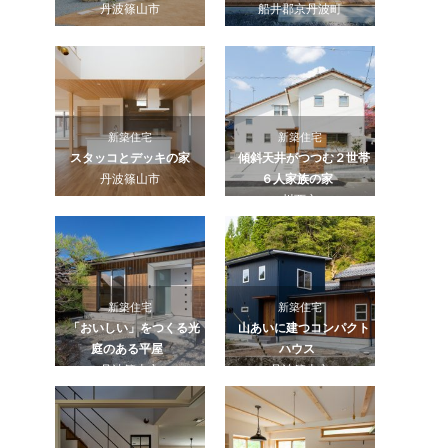
丹波篠山市
船井郡京丹波町
新築住宅
新築住宅
スタッコとデッキの家
傾斜天井がつつむ２世帯
丹波篠山市
６人家族の家
川西市
新築住宅
新築住宅
「おいしい」をつくる光
山あいに建つコンパクト
庭のある平屋
ハウス
丹波篠山市
丹波篠山市