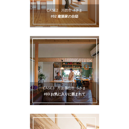
CASE2
川西市
Tさま
#02 建築家の自邸
CASE3
丹波篠山市
Sさま
#03 お気に入りに囲まれて