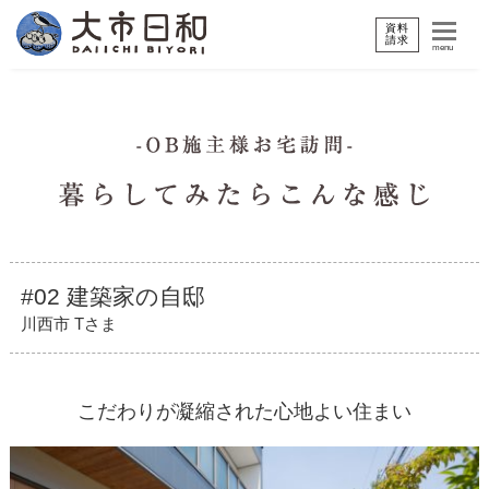
資料
請求
menu
#02 建築家の自邸
川西市 Tさま
こだわりが凝縮された心地よい住まい