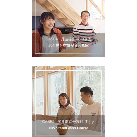
CASE4
丹波篠山市
Dさま
#04 光と空気がまわる家
CASE5
船井郡京丹波町
Tさま
#05 StandGlass House