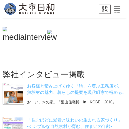
資料
請求
menu
弊社インタビュー掲載
お客様と積み上げてゆく「時」を尊ぶ工務店が、
無垢材の魅力、暮らしの提案を現代町家で極める。
おーい、木の家。「里山住宅博 in KOBE 2016」
「住むほどに愛着と味わいの生まれる家づくり」
-シンプルな自然素材が育む、住まいの年齢-