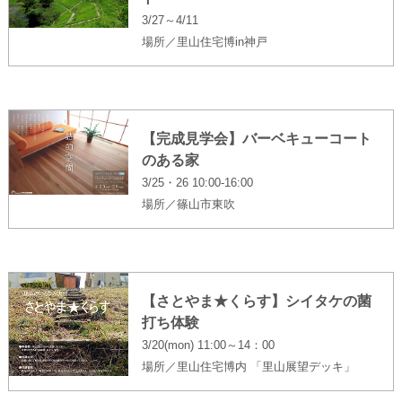
3/27～4/11
場所／里山住宅博in神戸
【完成見学会】バーベキューコート
のある家
3/25・26 10:00-16:00
場所／篠山市東吹
【さとやま★くらす】シイタケの菌
打ち体験
3/20(mon) 11:00～14：00
場所／里山住宅博内 「里山展望デッキ」