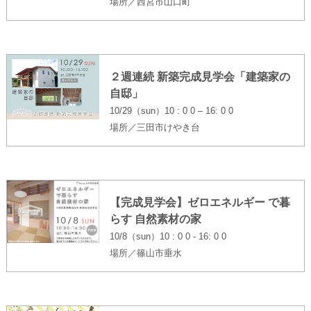
場所／西宮市山口町
２週連続 新築完成見学会「建築家の
自邸」
10/29（sun）10 : 0 0 – 16: 0 0
場所／三田市けやき台
【完成見学会】ゼロエネルギー で暮
らす 自然素材の家
10/8（sun）10 : 0 0 - 16: 0 0
場所／篠山市垂水