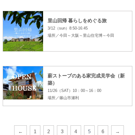
里山回帰 暮らしをめぐる旅
3/12（sun）8:50-16:45
場所／今田～大阪～里山住宅博～今田
薪ストーブのある家完成見学会（新
築）
11/26（SAT）10：00～16：00
場所／篠山市瀬利
←
1
2
3
4
5
6
→