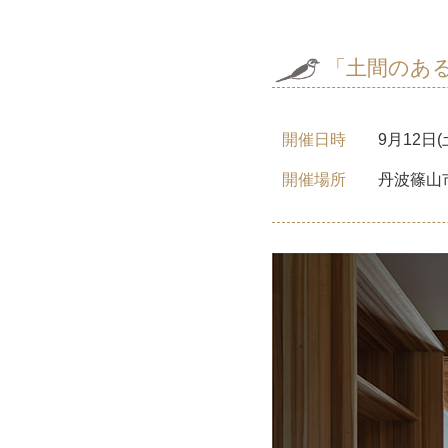
「土間のあ
開催日時
9月12日(
開催場所
丹波篠山