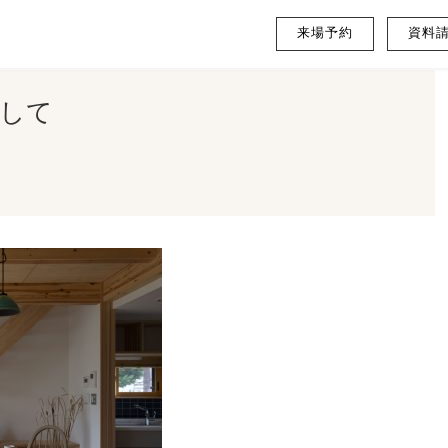
来場予約
資料
いして