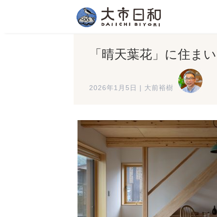
「晴天葉花」に住ま
2026年1月5日
|
大前裕樹